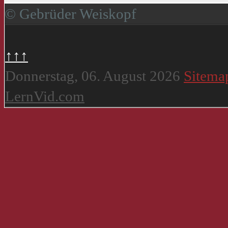
© Gebrüder Weiskopf
↑↑↑
Donnerstag, 06. August 2026
Sitema
LernVid.com