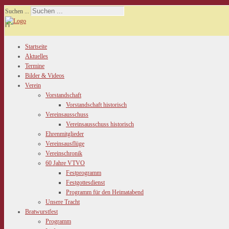
Suchen ...
Startseite
Aktuelles
Termine
Bilder & Videos
Verein
Vorstandschaft
Vorstandschaft historisch
Vereinsausschuss
Vereinsausschuss historisch
Ehrenmitglieder
Vereinsausflüge
Vereinschronik
60 Jahre VTVO
Festprogramm
Festgottesdienst
Programm für den Heimatabend
Unsere Tracht
Bratwurstfest
Programm