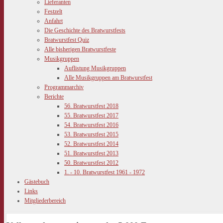
Lieferanten
Festzelt
Anfahrt
Die Geschichte des Bratwurstfests
Bratwurstfest Quiz
Alle bisherigen Bratwurstfeste
Musikgruppen
Auflistung Musikgruppen
Alle Musikgruppen am Bratwurstfest
Programmarchiv
Berichte
56. Bratwurstfest 2018
55. Bratwurstfest 2017
54. Bratwurstfest 2016
53. Bratwurstfest 2015
52. Bratwurstfest 2014
51. Bratwurstfest 2013
50. Bratwurstfest 2012
1. - 10. Bratwurstfest 1961 - 1972
Gästebuch
Links
Mitgliederbereich