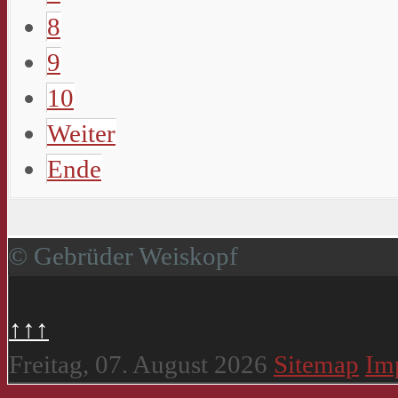
8
9
10
Weiter
Ende
© Gebrüder Weiskopf
↑↑↑
Freitag, 07. August 2026
Sitemap
Im