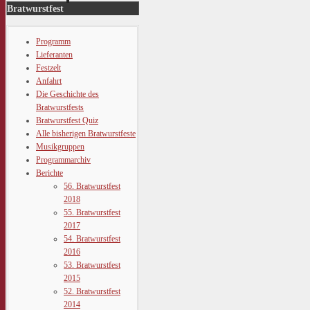
Bratwurstfest
Programm
Lieferanten
Festzelt
Anfahrt
Die Geschichte des
Bratwurstfests
Bratwurstfest Quiz
Alle bisherigen Bratwurstfeste
Musikgruppen
Programmarchiv
Berichte
56. Bratwurstfest
2018
55. Bratwurstfest
2017
54. Bratwurstfest
2016
53. Bratwurstfest
2015
52. Bratwurstfest
2014