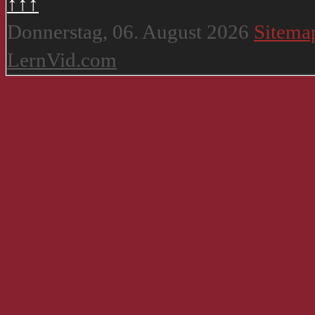
↑↑↑
Donnerstag, 06. August 2026
Sitema
LernVid.com