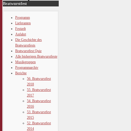
Bratwurstfest
Programm
Lieferanten
Festzelt
Anfahrt
Die Geschichte des
Bratwurstfests
Bratwurstfest Quiz
Alle bisherigen Bratwurstfeste
Musikgruppen
Programmarchiv
Berichte
56. Bratwurstfest
2018
55. Bratwurstfest
2017
54. Bratwurstfest
2016
53. Bratwurstfest
2015
52. Bratwurstfest
2014