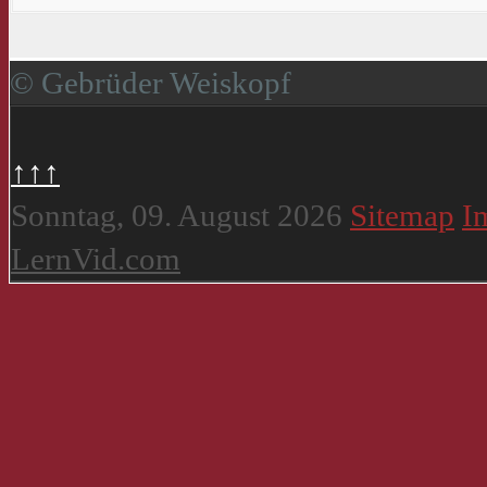
© Gebrüder Weiskopf
↑↑↑
Sonntag, 09. August 2026
Sitemap
I
LernVid.com