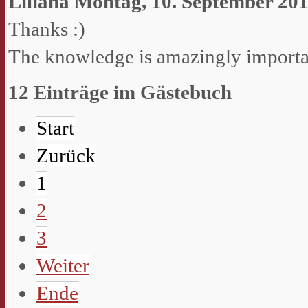
Liliana
Montag, 10. September 201
Thanks :)
The knowledge is amazingly importa
12 Einträge im Gästebuch
Start
Zurück
1
2
3
Weiter
Ende