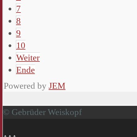
7
8
9
10
Weiter
Ende
Powered by
JEM
© Gebrüder Weiskopf
↑↑↑