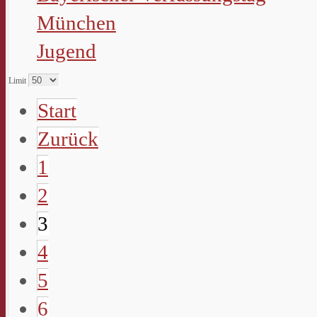
München
Jugend
Limit
Start
Zurück
1
2
3
4
5
6