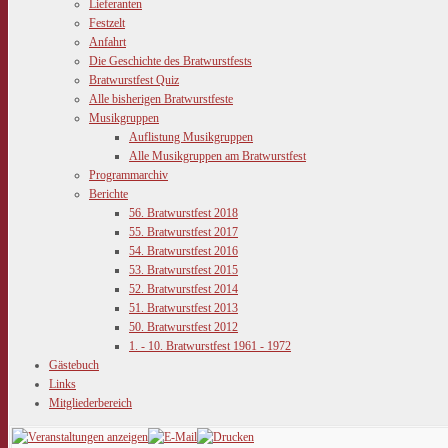
Lieferanten
Festzelt
Anfahrt
Die Geschichte des Bratwurstfests
Bratwurstfest Quiz
Alle bisherigen Bratwurstfeste
Musikgruppen
Auflistung Musikgruppen
Alle Musikgruppen am Bratwurstfest
Programmarchiv
Berichte
56. Bratwurstfest 2018
55. Bratwurstfest 2017
54. Bratwurstfest 2016
53. Bratwurstfest 2015
52. Bratwurstfest 2014
51. Bratwurstfest 2013
50. Bratwurstfest 2012
1. - 10. Bratwurstfest 1961 - 1972
Gästebuch
Links
Mitgliederbereich