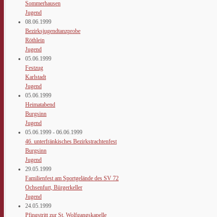
Sommerhausen
Jugend
08.06.1999
Bezirksjugendtanzprobe
Röthlein
Jugend
05.06.1999
Festzug
Karlstadt
Jugend
05.06.1999
Heimatabend
Burgsinn
Jugend
05.06.1999 - 06.06.1999
46. unterfränkisches Bezirkstrachtenfest
Burgsinn
Jugend
29.05.1999
Familienfest am Sportgelände des SV 72
Ochsenfurt, Bürgerkeller
Jugend
24.05.1999
Pfingstritt zur St. Wolfgangskapelle