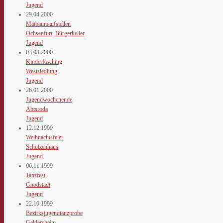
Jugend
29.04.2000
Maibaumaufstellen
Ochsenfurt, Bürgerkeller
Jugend
03.03.2000
Kinderfasching
Westsiedlung
Jugend
26.01.2000
Jugendwochenende
Abtsroda
Jugend
12.12.1999
Weihnachtsfeier
Schützenhaus
Jugend
06.11.1999
Tanzfest
Gnodstadt
Jugend
22.10.1999
Bezirksjugendtanzprobe
Geldersheim