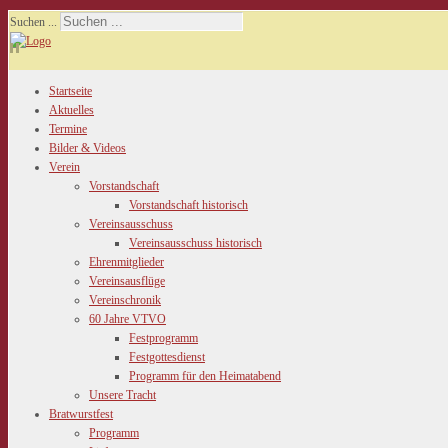
Suchen ...
Startseite
Aktuelles
Termine
Bilder & Videos
Verein
Vorstandschaft
Vorstandschaft historisch
Vereinsausschuss
Vereinsausschuss historisch
Ehrenmitglieder
Vereinsausflüge
Vereinschronik
60 Jahre VTVO
Festprogramm
Festgottesdienst
Programm für den Heimatabend
Unsere Tracht
Bratwurstfest
Programm