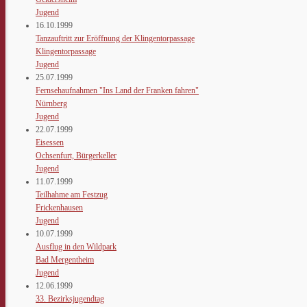
Jugend
16.10.1999
Tanzauftritt zur Eröffnung der Klingentorpassage
Klingentorpassage
Jugend
25.07.1999
Fernsehaufnahmen "Ins Land der Franken fahren"
Nürnberg
Jugend
22.07.1999
Eisessen
Ochsenfurt, Bürgerkeller
Jugend
11.07.1999
Teilhahme am Festzug
Frickenhausen
Jugend
10.07.1999
Ausflug in den Wildpark
Bad Mergentheim
Jugend
12.06.1999
33. Bezirksjugendtag