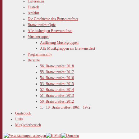
Lieferanten
Festzelt
Anfahrt
Die Geschichte des Bratwurstfests
Bratwurstfest Quiz
Alle bisherigen Bratwurstfeste
Musikgruppen
Auflistung Musikgruppen
Alle Musikgruppen am Bratwurstfest
Programmarchiv
Berichte
56. Bratwurstfest 2018
55. Bratwurstfest 2017
54. Bratwurstfest 2016
53. Bratwurstfest 2015
52. Bratwurstfest 2014
51. Bratwurstfest 2013
50. Bratwurstfest 2012
1. - 10. Bratwurstfest 1961 - 1972
Gästebuch
Links
Mitgliederbereich