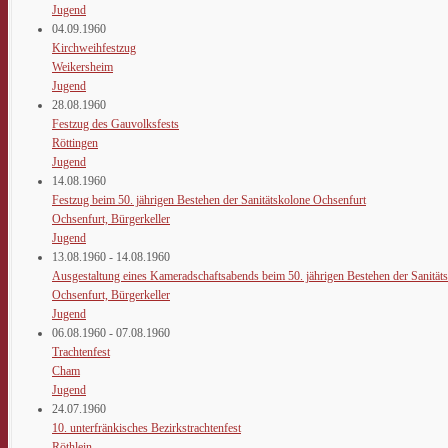
Jugend
04.09.1960
Kirchweihfestzug
Weikersheim
Jugend
28.08.1960
Festzug des Gauvolksfests
Röttingen
Jugend
14.08.1960
Festzug beim 50. jährigen Bestehen der Sanitätskolone Ochsenfurt
Ochsenfurt, Bürgerkeller
Jugend
13.08.1960 - 14.08.1960
Ausgestaltung eines Kameradschaftsabends beim 50. jährigen Bestehen der Sanität
Ochsenfurt, Bürgerkeller
Jugend
06.08.1960 - 07.08.1960
Trachtenfest
Cham
Jugend
24.07.1960
10. unterfränkisches Bezirkstrachtenfest
Röthlein