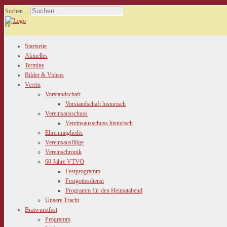
Suchen ...
Startseite
Aktuelles
Termine
Bilder & Videos
Verein
Vorstandschaft
Vorstandschaft historisch
Vereinsausschuss
Vereinsausschuss historisch
Ehrenmitglieder
Vereinsausflüge
Vereinschronik
60 Jahre VTVO
Festprogramm
Festgottesdienst
Programm für den Heimatabend
Unsere Tracht
Bratwurstfest
Programm