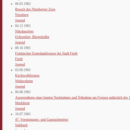
06.05.1962
Besuch des Nürnberger Zoos
Nürnberg
Jugend
04.12.1961
Nikolausfeier
Ochsenfurt, Bürgerkeller
Jugend
08.10.1961
Fränkischer Erntedankfestzug der Stadt Fürth
Fürth
Jugend
03.09.1961
Kirchweihfestzug
Weikersheim
Jugend
06.08.1961
Ausgestaltung eines bunten Nachmittags und Teilnahme am Festzug anlässlich des 
Marktbreit
Jugend
16.07.1961
47. Vereinigungs- und Gautrachtenfest
Sulzbach