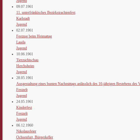
Jugend
09.07.1961
11. unterfränkisches Bezirkstrachtenfest
Karlstadt
Jugend
02.07.1961
Festzug beim Heimattag
Lauda
Jugend
10.06.1961
Tierzuchtschau
Herchsheim
Jugend
28.05.1961
Ausgestaltung eines bunten Nachmittags anlässlich des 10-jährigen Bestehens des
Festzelt
Jugend
24.05.1961
Kinderfest
Festzelt
Jugend
06.12.1960
Nikolausfeier
Ochsenfurt, Bürgerkeller