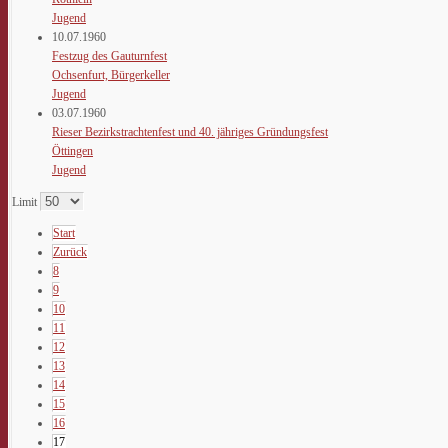
Jugend
10.07.1960
Festzug des Gauturnfest
Ochsenfurt, Bürgerkeller
Jugend
03.07.1960
Rieser Bezirkstrachtenfest und 40. jähriges Gründungsfest
Öttingen
Jugend
Limit
Start
Zurück
8
9
10
11
12
13
14
15
16
17