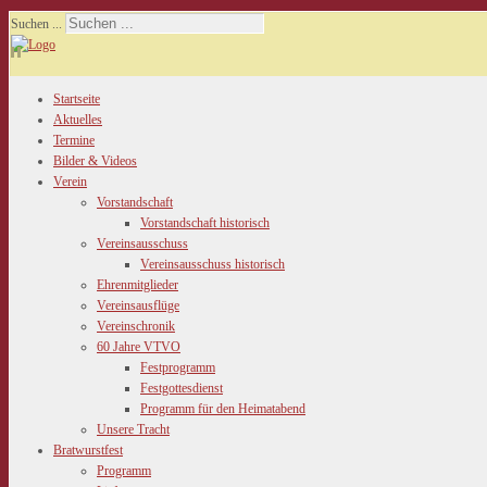
Suchen ...
Startseite
Aktuelles
Termine
Bilder & Videos
Verein
Vorstandschaft
Vorstandschaft historisch
Vereinsausschuss
Vereinsausschuss historisch
Ehrenmitglieder
Vereinsausflüge
Vereinschronik
60 Jahre VTVO
Festprogramm
Festgottesdienst
Programm für den Heimatabend
Unsere Tracht
Bratwurstfest
Programm