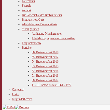
Lieferanten
Festzelt
Anfahrt
Die Geschichte des Bratwurstfests
Bratwurstfest Quiz
Alle bisherigen Bratwurstfeste
Musikgruppen
Auflistung Musikgruppen
Alle Musikgruppen am Bratwurstfest
Programmarchiv
Berichte
56. Bratwurstfest 2018
55. Bratwurstfest 2017
54. Bratwurstfest 2016
53. Bratwurstfest 2015
52. Bratwurstfest 2014
51. Bratwurstfest 2013
50. Bratwurstfest 2012
1. - 10. Bratwurstfest 1961 - 1972
Gästebuch
Links
Mitgliederbereich