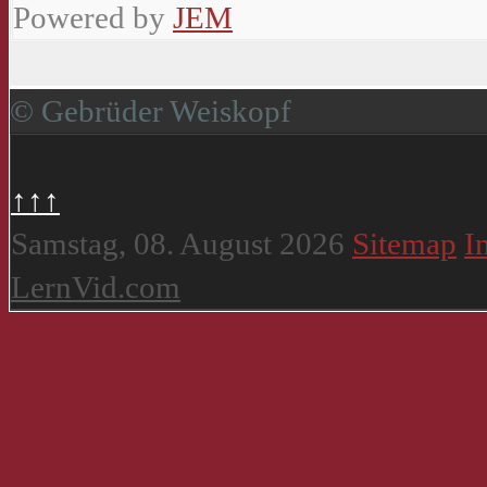
Powered by
JEM
© Gebrüder Weiskopf
↑↑↑
Samstag, 08. August 2026
Sitemap
I
LernVid.com