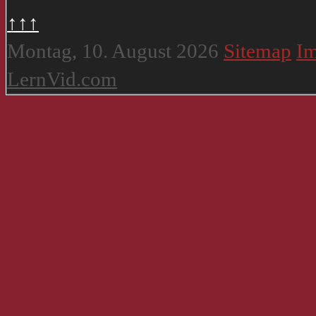
↑↑↑
Montag, 10. August 2026
Sitemap
I
LernVid.com