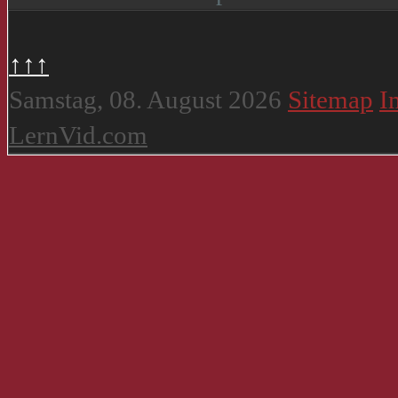
↑↑↑
Samstag, 08. August 2026
Sitemap
I
LernVid.com