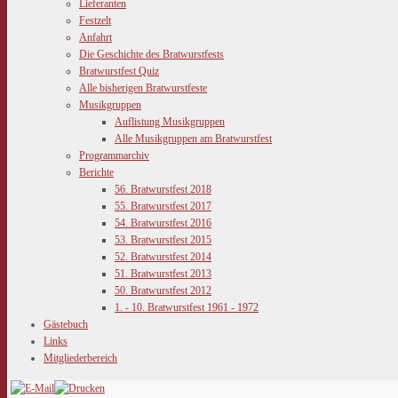
Lieferanten
Festzelt
Anfahrt
Die Geschichte des Bratwurstfests
Bratwurstfest Quiz
Alle bisherigen Bratwurstfeste
Musikgruppen
Auflistung Musikgruppen
Alle Musikgruppen am Bratwurstfest
Programmarchiv
Berichte
56. Bratwurstfest 2018
55. Bratwurstfest 2017
54. Bratwurstfest 2016
53. Bratwurstfest 2015
52. Bratwurstfest 2014
51. Bratwurstfest 2013
50. Bratwurstfest 2012
1. - 10. Bratwurstfest 1961 - 1972
Gästebuch
Links
Mitgliederbereich