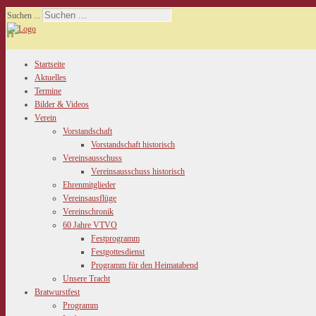
Suchen ...
Startseite
Aktuelles
Termine
Bilder & Videos
Verein
Vorstandschaft
Vorstandschaft historisch
Vereinsausschuss
Vereinsausschuss historisch
Ehrenmitglieder
Vereinsausflüge
Vereinschronik
60 Jahre VTVO
Festprogramm
Festgottesdienst
Programm für den Heimatabend
Unsere Tracht
Bratwurstfest
Programm