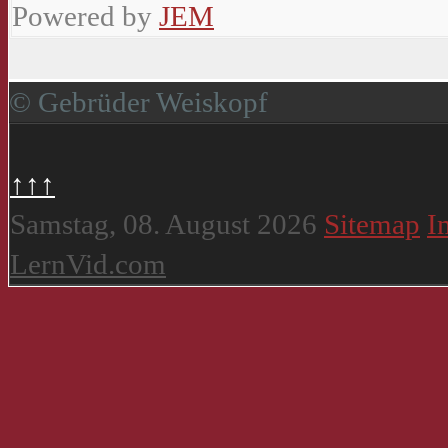
Powered by
JEM
© Gebrüder Weiskopf
↑↑↑
Samstag, 08. August 2026
Sitemap
I
LernVid.com