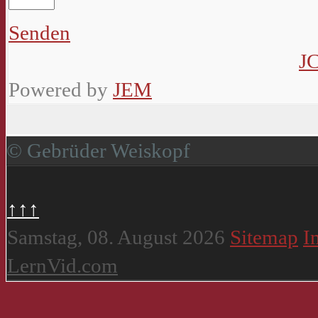
Senden
J
Powered by
JEM
© Gebrüder Weiskopf
↑↑↑
Samstag, 08. August 2026
Sitemap
I
LernVid.com