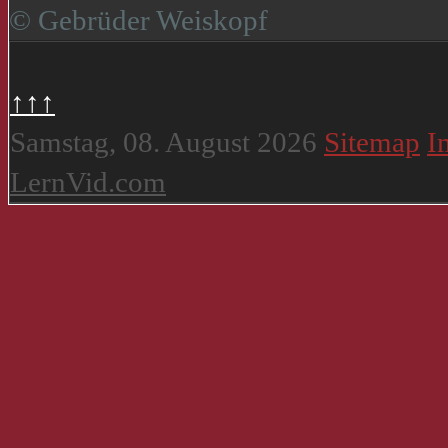
© Gebrüder Weiskopf
↑↑↑
Samstag, 08. August 2026
Sitemap
I
LernVid.com