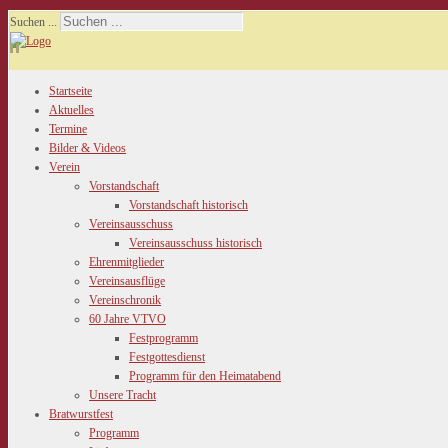
Suchen ...
Startseite
Aktuelles
Termine
Bilder & Videos
Verein
Vorstandschaft
Vorstandschaft historisch
Vereinsausschuss
Vereinsausschuss historisch
Ehrenmitglieder
Vereinsausflüge
Vereinschronik
60 Jahre VTVO
Festprogramm
Festgottesdienst
Programm für den Heimatabend
Unsere Tracht
Bratwurstfest
Programm