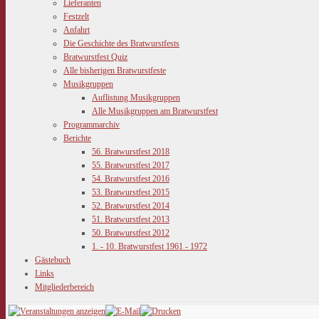
Lieferanten
Festzelt
Anfahrt
Die Geschichte des Bratwurstfests
Bratwurstfest Quiz
Alle bisherigen Bratwurstfeste
Musikgruppen
Auflistung Musikgruppen
Alle Musikgruppen am Bratwurstfest
Programmarchiv
Berichte
56. Bratwurstfest 2018
55. Bratwurstfest 2017
54. Bratwurstfest 2016
53. Bratwurstfest 2015
52. Bratwurstfest 2014
51. Bratwurstfest 2013
50. Bratwurstfest 2012
1. - 10. Bratwurstfest 1961 - 1972
Gästebuch
Links
Mitgliederbereich