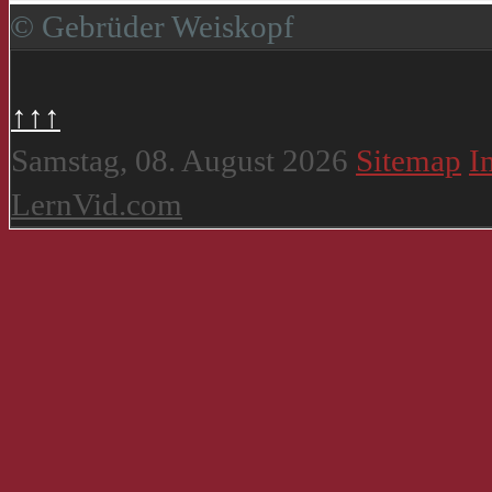
© Gebrüder Weiskopf
↑↑↑
Samstag, 08. August 2026
Sitemap
I
LernVid.com